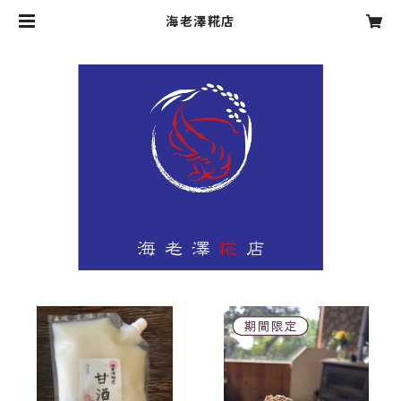
海老澤糀店